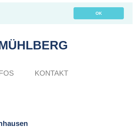
OK
 MÜHLBERG
NFOS
KONTAKT
Ihr zuverlässiger Physiotherapeut in Frankfurt Sachsenhau
enhausen